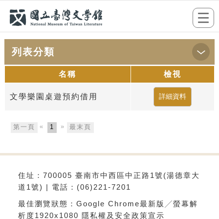
跳到主要內容
網站導覽
前往首頁
Togg
navi
列表分類
:::
首頁
>申請列表
名稱
檢視
文學樂園桌遊預約借用
«
»
第一頁
1
最末頁
住址：700005 臺南市中西區中正路1號(湯德章大
道1號) | 電話：(06)221-7201
最佳瀏覽狀態：Google Chrome最新版╱螢幕解
析度1920x1080
隱私權及安全政策宣示